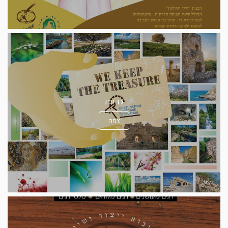
כרזות
צפה