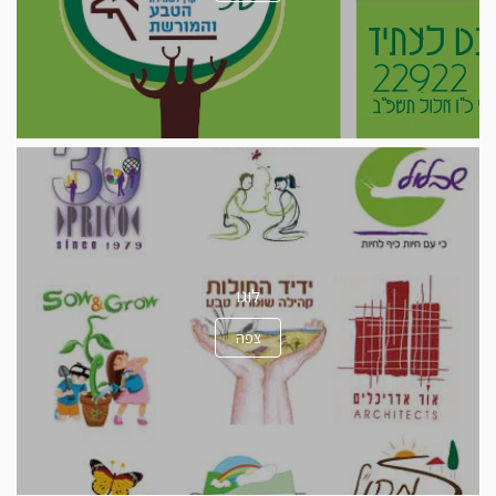
לוגו
צפה