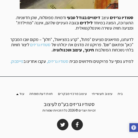
סטודיו גריזים
עיצב
דימויים בגודל טבעי
ודמויות מפוסלות, שהן חדשניות.
התערוכה, הפונה במיוחד
לילדים
ובגובה העיניים שלהם, איננה "מתיילדת"
ומציעה חוויה עשירה ואינטלקטואלית.
לדעתנו, מוזיאונים מציעים "פתח", "קרע במציאות", "חלון" – מקום שבו המבקר
"כאן" ופתאום "שם". פרויקט זה מדגים את יכולתו של
סטודיו גריזים
ליצור חוויות
בלתי נשכחות המשלבות
חינוך, עיצוב וטכנולוגיה.
למידע נוסף על פרויקטים וחידושים מבית
סטודיו גריזים
,
עקבו אחרינו ב
פייסבוק
.
בית
עיצוב תעשייתי
עיצוב מרכזי מבקרים
חוות דעת מומחה
עוד
סטודיו גריזים בע"מ לעיצוב
זכויות יוצרים © 2026 כל הזכויות שמורות