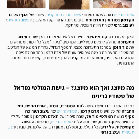
סטודיו גריזים
גאה לעמוד מאחורי
עיצוב מרכז המבקרים
הייחודי של
אגף האדם
הקדמון במוזיאון האדם והחי
בגבעתיים. זהו פרויקט המשלב בין
עיצוב תעשיית
י
ל
עיצוב גרפי
ליצירת חוויה חינוכית ומרתקת.
האגף מעוצב כ
ביקור אינטימי
בחייהם של טיפוסי אדם קדמון שונים.
עיצוב
התערוכה
מחולק לתאים ספירליים, המדמים "ביקור" אצל כל דמות וממחישים
את
ציר הזמן
. במרכז התערוכה נמצא "המפץ הגדול", נקודת המוצא של הנרטיב
ההיסטורי. התערוכה מציגה טיפוסים שונים של אדם קדמון בהתאם לתפיסה
המדעית העדכנית, ומאפשרת למבקרים להבין את ייחודם, קשריהם ותרומתם
התרבותית.
מה מיוצג ואך הוא מיוצג? – גישת המולטי מודאל
של סטודיו גריזים
במרכז המבקרים נחשף הצופה ל
סוג המגורים, המזון, אורח החיים, וחיי
החברה
של כל טיפוס
אדם קדמון.
סטודיו גריזים
יצר
עיצוב תערוכה
מקיף
בגישת
המולטי-מודאל,
שבה סיפורו של
האדם הקדמון
מסופר על ידי
הדמויות עצמן. גישה זו, שפותחה על ידי
סטודיו גריזים
, מבטיחה
הנגשה
מקסימלית של ידע
לכל הגילאים, ומשלבת מגוון רחב של אלמנטים מבית
ע
יצוב
תעשייתי
ו
עיצוב גרפי
: