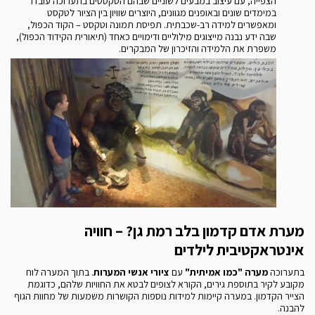
הצפייה, עם עיצוב במבעים לשוניים שבהם הטקסטים בתערוכה עובדו
במימדים שונים ובאופנים מגוונים, היוצרים שוויון בין הציור לטקסט
ומאפשרים למידה רב-שכבתית. תפיסת תמונה וטקסט – הקוד הכפול,
שבה ידע נבנה מייצוגים מילוליים ודימויים כאחד (תיאורית הקידוד הכפול),
משפרת את הלמידה והזיכרון של המבקרים.
מערת אדם קדמון בלב רמת גן? – חוויה
אינטראקטיבית לילדים
בתערוכה
מערה "כמו אמיתית"
עם
ציורי אנשי המערות
. בתוך המערה לוח
מקובע לקיר בתוספת גירים, הקורא לצופים לבטא את החוויות שלהם, כדוגמת
הצייר הקדמון. במערה קיימות למידות נוספות הקושרות משמעות של מחוות הגוף
להבנה.