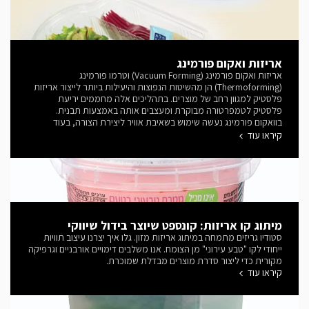
אריזות ואקום פורמינג
אריזות ואקום פורמינג (Vacuum Forming) וטרמו פורמינג
(Thermoforming) הן מהשיטות הנפוצות והיעילות ביותר לייצור אריזות
פלסטיק למגוון רחב של מוצרים. בתהליכים אלה מחממים יריעת
פלסטיק לטמפרטורה מבוקרת ומעצבים אותה באמצעות תבנית.
בוואקום פורמינג נעשה שימוש בשאיבת אוויר ליצירת הצורה, בעוד
שטרמו פורמינג הוא מונח רחב יותר הכולל מספר טכנולוגיות לעיצוב
קיראו עוד
יריעות פלסטיק בחום. השיטות מאפשרות ליצור אריזות מדויקות, קלות
משקל, חסכוניות ובעלות נראות גבוהה בנקודת המכירה, תוך התאמה
מלאה למבנה המוצר ולדרישות השיווק, ההגנה והשינוע. תכנון נכון של
אריזות מסוג זה משלב ידע בעיצוב תעשייתי, בחירת חומרים, הנדסת
מוצר ותהליכי ייצור, כדי להגיע לפתרון אסתטי, פונקציונלי וכלכלי.
סטודיו גריזים עוסק בתכנון ופיתוח אריזות ואקום פורמינג וטרמו פורמינג
כחלק מתהליכי פיתוח מוצרים ועיצוב אריזות למגוון תעשיות.
מיתוג קו אריזות: קונספט שיוצר בידול שיווקי
סטודיו גריזים מתמחה במיתוג אריזות מזון. גלו איך יצרנו עיצוב תוויות
ייחודי לקו "טבע עירוני" מן הצומח. אנו משלבים דימויים אורבניים וגרפיקה
מקורית כדי ליצור סדרת מוצרים מבדלת שמוכרת.
קיראו עוד