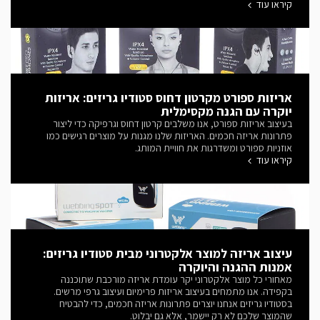
חגורת סגירה חכמה, המייצבת את השקית בזמן השימוש, מונעת
קיראו עוד
קריעה או פתיחה בלתי מבוקרת ומאפשרת שימוש חוזר. התהליך כלל
מחקר, פיתוח קונספטים, תכנון תלת-ממדי, בניית אבות-טיפוס
והתאמה לייצור תעשייתי. במקביל פותחה גם האריזה הגרפית,
המדגישה את יתרונות המוצר: ללא פלסטיק, ללא סיליקון, ללא ריחות
לוואי ועם יכולת מחזור מלאה. הפרויקט מדגים כיצד עיצוב מוצר, פיתוח
מוצרים ותכנון אריזות יכולים ליצור פתרון חדשני, פונקציונלי ובר-קיימא.
שירותים שבוצעו: עיצוב תעשייתי | פיתוח מוצר | תכנון אריזות | תכנון
אריזות ספורט מקרטון דחוס סטודיו גריזים: אריזות
תלת-ממדי | עיצוב גרפי.
יוקרה עם הגנה מקסימלית
בעיצוב אריזות ספורט, אנו משלבים קרטון דחוס וגרפיקה כדי ליצור
פתרונות אריזה חכמים. האריזות שלנו מגנות על מוצרים רגישים כמו
אוזניות ספורט ומשדרגות את חוויית המותג.
קיראו עוד
עיצוב אריזה למוצר אלקטרוני מבית סטודיו גריזים:
אמנות ההגנה והיוקרה
מאחורי כל מוצר אלקטרוני יקר עומדת אריזה מורכבת שתוכננה
בקפידה. אנו מתמחים בעיצוב אריזות פרימיום ועיצוב גרפי מרשים.
בסטודיו גריזים אנחנו יוצרים פתרונות אריזה חכמים, כדי להבטיח
שהמוצר שלכם לא רק יישמר, אלא גם יבלוט.