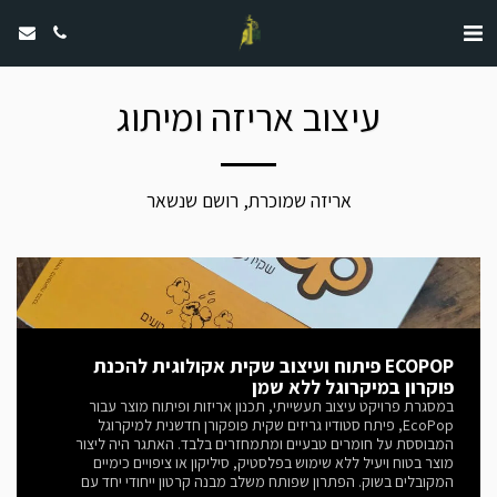
עיצוב אריזה ומיתוג
אריזה שמוכרת, רושם שנשאר
ECOPOP פיתוח ועיצוב שקית אקולוגית להכנת
פוקרון במיקרוגל ללא שמן
במסגרת פרויקט עיצוב תעשייתי, תכנון אריזות ופיתוח מוצר עבור
EcoPop, פיתח סטודיו גריזים שקית פופקורן חדשנית למיקרוגל
המבוססת על חומרים טבעיים ומתמחזרים בלבד. האתגר היה ליצור
מוצר בטוח ויעיל ללא שימוש בפלסטיק, סיליקון או ציפויים כימיים
המקובלים בשוק. הפתרון שפותח משלב מבנה קרטון ייחודי יחד עם