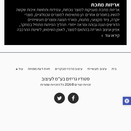
אריזות מתכת
אריזות מתכת מעניקות למוצר נוכחות, עמידות ותחושת איכות שקשה
להשיג בחומרים אחרים. הן מתאימות למוצרים טכנולוגיים, מוצרי
יוקרה, ציוד מקצועי, מתנות, מארזי תצוגה ומוצרים תעשייתיים
הדורשים הגנה גבוהה ומראה ייחודי. תהליך הפיתוח מתחיל במחקר,
אפיון ועיצוב האריזה בהתאם למוצר, לאופן השימוש, לשיטת ההרכבה
ולזהות המותג. בשלב התכנון נבחרים חומרי הגלם ותהליכי הייצור
קיראו עוד
המתאימים, תוך התחשבות בעלויות, בכמויות הייצור ובמראה הסופי
המבוקש. אחת השיטות הנפוצות היא ייצור מארזים מחלקי פח חתוכי
לייזר מנירוסטה, אלומיניום, פליז או פלדה. לאחר החיתוך עוברים
החלקים תהליכי כיפוף, ריתוך, הברגה, ליטוש, צביעה או ציפויים שונים,
עד לקבלת המוצר הסופי. במקרים רבים משלבים באריזה גם פרופילים
וחלקים המיוצרים באקסטרוזיה של אלומיניום. בתהליך זה נדחף חומר
בית
עיצוב תעשייתי
עיצוב מרכזי מבקרים
חוות דעת מומחה
הגלם דרך תבנית ייעודית ונוצר פרופיל בעל חתך קבוע לכל אורכו.
עוד
שיטה זו מאפשרת ליצור דפנות, מסגרות, מסילות, מכסים ורכיבי חיבור
סטודיו גריזים בע"מ לעיצוב
מדויקים, קלים וחזקים במיוחד. בנוסף, ניתן לשלב בפרופיל
האקסטרוזיה תעלות, חריצים, אזורי חיבור והברגה כחלק בלתי נפרד
זכויות יוצרים © 2026 כל הזכויות שמורות
מהתכנון, ובכך לצמצם מספר חלקים ועלויות הרכבה. העבודה
העיצובית בסטודיו גריזים כוללת פיתוח קונספט, תכנון תלת-ממדי,
בחירת חומרי גלם, התאמה לתהליכי חיתוך, כיפוף ואקסטרוזיה, תכנון
הרכבות וחיבורים, הכנת מודלים והפקת קבצים הנדסיים לייצור. היכרות
מעמיקה עם תהליכי עיבוד מתכת מאפשרת לנו לתכנן אריזות
ומארזים שאינם רק יפים למראה, אלא גם ניתנים לייצור בצורה יעילה,
מדויקת וחסכונית.