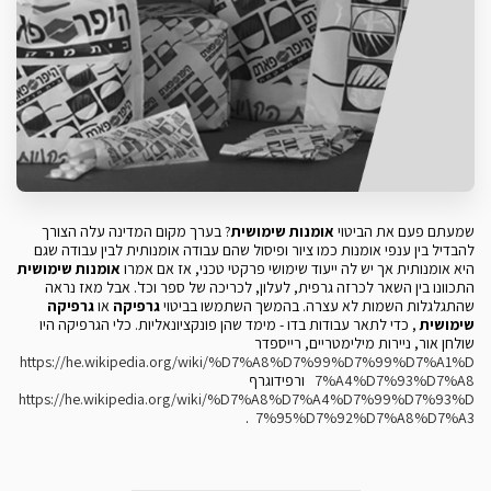
שמעתם פעם את הביטוי
אומנות שימושית
? בערך מקום המדינה עלה הצורך
להבדיל בין ענפי אומנות כמו ציור ופיסול שהם עבודה אומנותית לבין עבודה שגם
היא אומנותית אך יש לה ייעוד שימושי פרקטי טכני, אז אם אמרו
אומנות שימושית
התכוונו בין השאר לכרזה גרפית, לעלון, לכריכה של ספר וכד'. אבל מאז נראה
שהתגלגלות השמות לא עצרה. בהמשך השתמשו בביטוי
גרפיקה
או
גרפיקה
שימושית
, כדי לתאר עבודות בדו - מימד שהן פונקציונאליות. כלי הגרפיקה היו
שולחן אור, ניירות מילימטריים, רייספדר
https://he.wikipedia.org/wiki/%D7%A8%D7%99%D7%99%D7%A1%D
7%A4%D7%93%D7%A8
ורפידוגרף
https://he.wikipedia.org/wiki/%D7%A8%D7%A4%D7%99%D7%93%D
.
7%95%D7%92%D7%A8%D7%A3