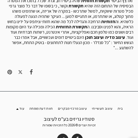
ואז צץ הביטוי
תקשורת חזותית
שהיה ביטוי רחב וגדול שכלל בתוכו את המטרה
הבסיסית של התחום הזה שהיא
תקשורת
וקשר, כי בסופו של דבר כל מוצר גרפי
מכיל מטרות שיווקיות, למשל שתרכשו - במקרה של אריזה, או שתזמינו משהו
מתוך קטלוג, או שתתרמו, או תתגייסו למען ... העיקר שתהיה הנעה לפעולה
כלשהיא. וה
חזותיות
הרחיבה והגדילה לכל מה שהוא חזותי וניתפס על ידינו בחוש
הראיה, והוא לפנינו וסביבנו. ה
תקשורת החזותית
הכילה ומכילה עד היום מקומות
רבים ושונים כמו טלפון חכם ואפליקציות, אתרי אינטרנט, רשתות חברתיות ועוד
ועוד.
עיצוב מדיה
ו
עיצוב תוכן
הינם ביטויים דומים ועכשוויים, אבל אמרו כבר
הגשש החיוור : "כל סנדלר - מכון הנעל! חנות לתחתונים - בוטיק התחת, אפשר
להשתגע ...."
בית
עיצוב תעשייתי
עיצוב מרכזי מבקרים
חוות דעת מומחה
עוד
סטודיו גריזים בע"מ לעיצוב
זכויות יוצרים © 2026 כל הזכויות שמורות